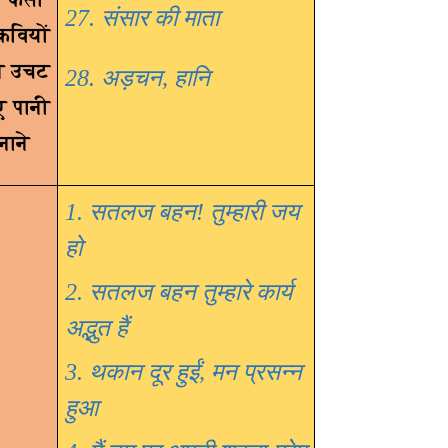
27. संसार की माता
कवियों
मन उचट
28. अड़चन
,
हानि
ए पानी
नाने
1. सतलज बहन! तुम्हारी जय
हो
2. सतलज बहन तुम्हारे कार्य
अद्भुत हैं
3. थकान दूर हुईं
,
मन प्रसन्न
हुआ