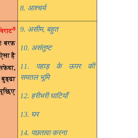
8. आश्चर्य
9. असीम, बहुत
9
विराट
! बरफ़
10. असंतुष्ट
ऐसा है
11. पहाड़ के ऊपर की
सफ़ेदा
,
समतल भूमि
,
बुड्ढा
 पूछिए
12. हरीभरी घाटियाँ
13. घर
14. पछतावा करना