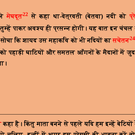
22
ने
मेघदूत
से कहा था-वेत्रवती (बेतवा) नदी को
प्
सी तुम्हें पाकर अवश्य ही प्रसन्न होगी। यह बात इन चंचल 
24
सोचा कि शायद उस महाकवि को भी नदियों का
सचेतन
ो पहाड़ी घाटियों और समतल आँगनों के मैदानों में जुद
गा।
ा
कहा है। किंतु माता बनने से पहले यदि हम इन्हें बेटियों
 चलिए...इन्हीं में अगर हम प्रेयसी की भावना करें त