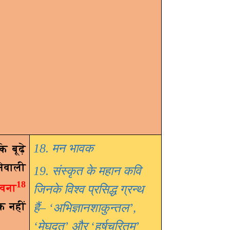
18. मन भावक
 बूढ़े
नेवाली
19. संस्कृत के महान कवि
18
ावना
जिनके विश्व प्रसिद्ध ग्रन्थ
क नहीं
हैं
– ‘
अभिज्ञानशाकुन्तल
’,
‘
मेघदूत
’
और
‘
हर्षचरितम्
’