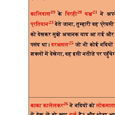
19
20
21
कालिदास
के
विरही
यक्ष
ने अप
23
प्रतिदान
देते जाना
,
तुम्हारी वह प्रेय
को देखकर मुझे अचानक याद आ गई और 
25
पसंद था।
दरअसल
जो भी कोई नदियों क
शक्लों में देखेगा
,
वह इसी नतीजे पर पहुँचे
26
काका कालेलकर
ने नदियों को
लोकमात
में देख लें तो क्या
हर्ज़
है
?
और थोड़ा आगे