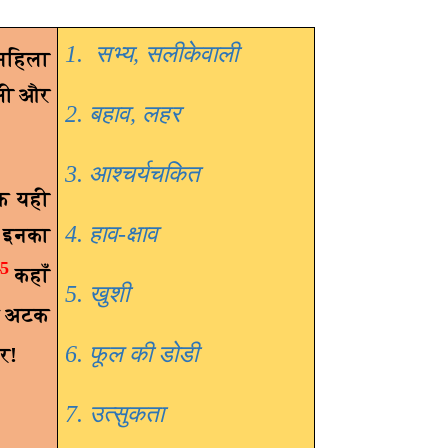
1.
सभ्य, सलीकेवाली
महिला
सी और
2. बहाव, लहर
3. आश्चर्यचकित
ि यही
4. हाव-क्षाव
! इनका
5
स
कहाँ
5. खुशी
ान अटक
6. फूल की डोडी
र!
7. उत्सुकता