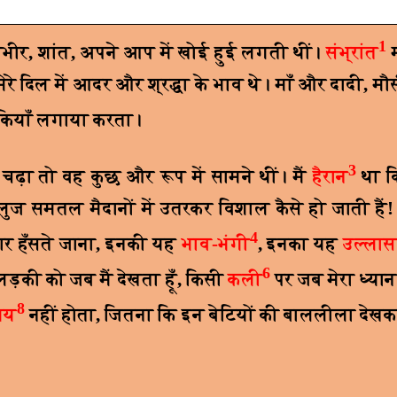
1
ंभीर
,
शांत
,
अपने आप में खोई हुई लगती थीं।
संभ्रांत
मेरे दिल में आदर और श्रद्धा के भाव थे। माँ और दादी
,
मौ
बकियाँ लगाया करता।
3
 चढ़ा तो वह कुछ और रूप में सामने थीं। मैं
हैरान
था क
ुज समतल मैदानों में उतरकर विशाल कैसे हो जाती हैं
4
 हँसते जाना
,
इनकी यह
भाव-भंगी
,
इनका यह
उल्ला
6
ड़की को जब मैं देखता हूँ
,
किसी
कली
पर जब मेरा ध्य
8
मय
नहीं होता
,
जितना कि इन बेटियों की बाललीला देखक