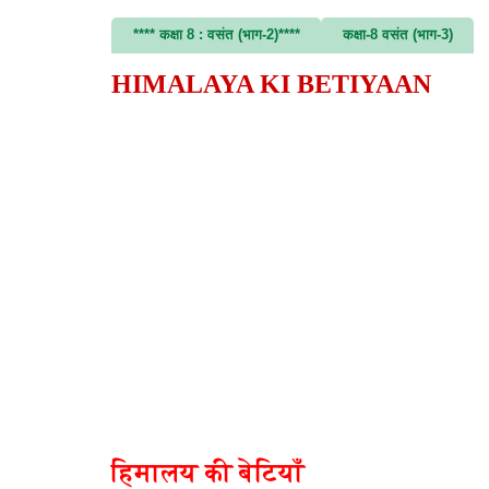
**** कक्षा 8 : वसंत (भाग-2)****
कक्षा-8 वसंत (भाग-3)
HIMALAYA KI BETIYAAN
हिमालय की बेटियाँ