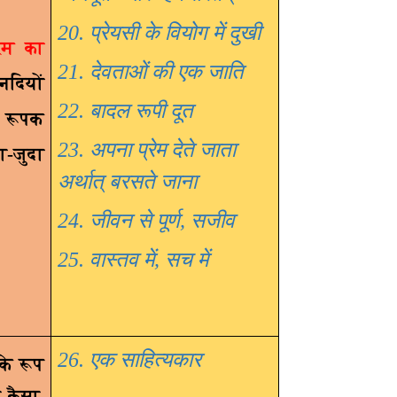
20. प्रेयसी के वियोग में दुखी
रेम का
21. देवताओं की एक जाति
नदियों
22. बादल रूपी दूत
रूपक
23. अपना प्रेम देते जाता
ा-जुदा
अर्थात् बरसते जाना
24. जीवन से पूर्ण
,
सजीव
25. वास्तव में
,
सच में
26. एक साहित्यकार
 के रूप
ो कैसा